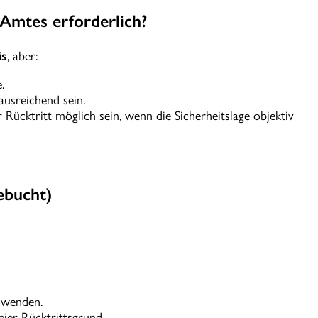
 Amtes erforderlich?
is
, aber:
.
ausreichend sein.
ücktritt möglich sein, wenn die Sicherheitslage objektiv
gebucht)
nwenden.
eier Rücktrittsgrund.