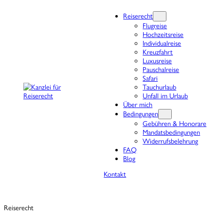
Reiserecht
Flugreise
Hochzeitsreise
Individualreise
Kreuzfahrt
Luxusreise
Pauschalreise
Safari
Tauchurlaub
Unfall im Urlaub
Über mich
Bedingungen
Gebühren & Honorare
Mandatsbedingungen
Widerrufsbelehrung
FAQ
Blog
Kontakt
Reiserecht